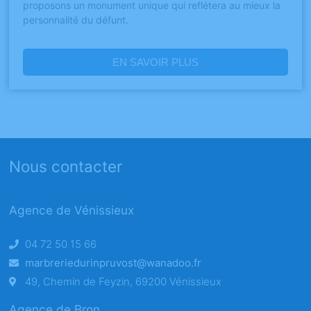
proposons un monument unique qui reflétera au mieux la
personnalité du défunt.
EN SAVOIR PLUS
Nous contacter
Agence de Vénissieux
04 72 50 15 66
marbreriedurinpruvost@wanadoo.fr
49, Chemin de Feyzin, 69200 Vénissieux
Agence de Bron