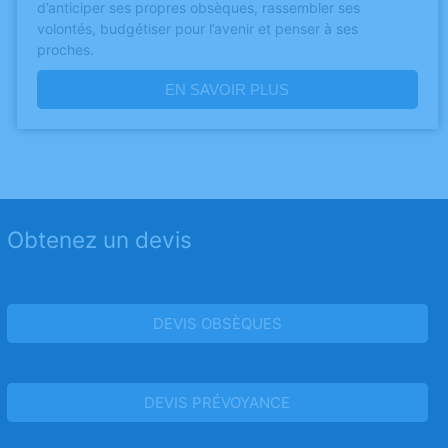
d’anticiper ses propres obsèques, rassembler ses
volontés, budgétiser pour l’avenir et penser à ses
proches.
EN SAVOIR PLUS
Obtenez un devis
DEVIS OBSÈQUES
DEVIS PRÉVOYANCE