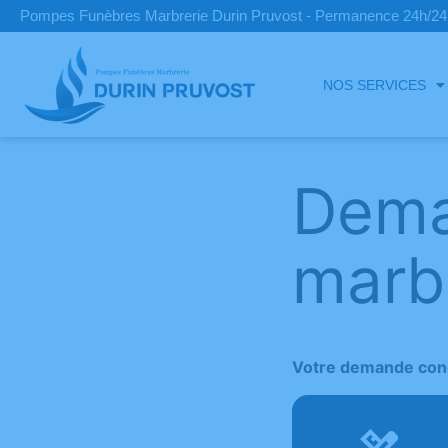
Pompes Funèbres Marbrerie Durin Pruvost - Permanence 24h/24 
NOS SERVICES
Dema
marb
Votre demande conc