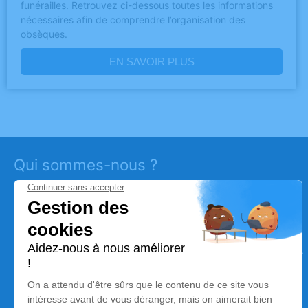
funérailles. Retrouvez ci-dessous toutes les informations
nécessaires afin de comprendre l’organisation des
obsèques.
EN SAVOIR PLUS
Qui sommes-nous ?
Les
Pompes Funèbres Marbrerie Durin Pruvost
vous
accompagnent pour organiser ou prévoir des obsèques
dans le département de la
Rhône
(69)
. C’est une équipe
impliquée à vos côtés et à votre écoute. Retrouvez-nous sur
nos agences de pompes funèbres à
Vénissieux
et à
proximité de
Bron
. Prise en charge immédiate dans toute
l’
Auvergne Rhône-Alpes.