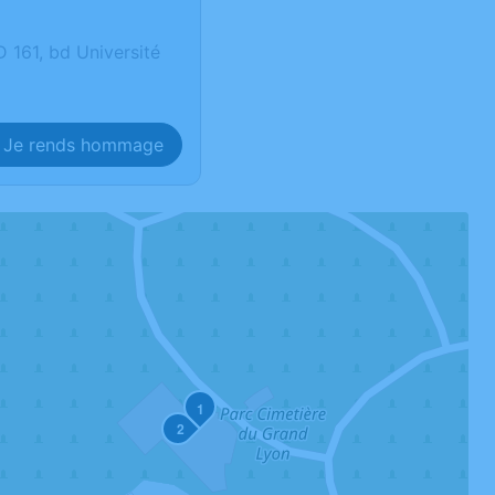
61, bd Université
Je rends hommage
1
2