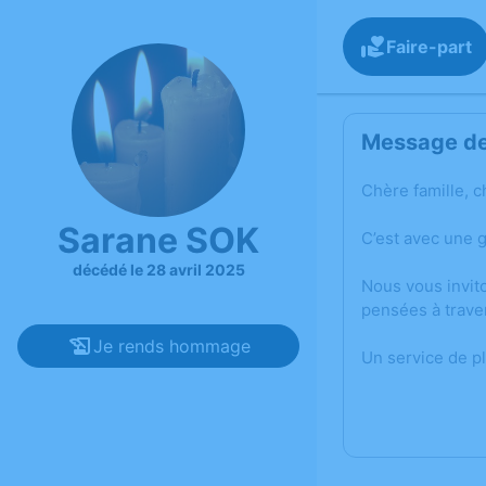
Faire-part
Message de 
Chère famille, c
Sarane SOK
C’est avec une 
décédé le 28 avril 2025
Nous vous invit
pensées à trave
Je rends hommage
Un service de p