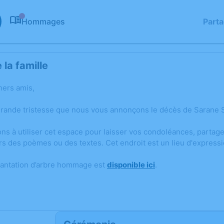
Hommages
Part
0
la famille
hers amis,
grande tristesse que nous vous annonçons le décès de Sarane SO
ons à utiliser cet espace pour laisser vos condoléances, parta
rs des poèmes ou des textes. Cet endroit est un lieu d'expres
lantation d’arbre hommage est
disponible ici
.