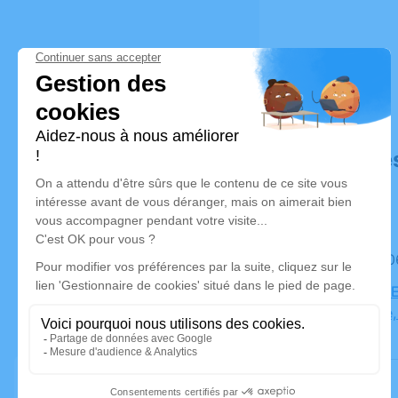
Déroulé de
Le mardi 
PARC CIME
Université