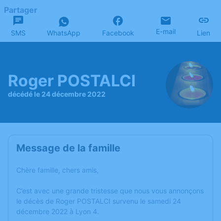
Partager
E-mail
SMS
WhatsApp
Facebook
Lien
Roger POSTALCI
décédé le 24 décembre 2022
Message de la famille
Chère famille, chers amis,
C’est avec une grande tristesse que nous vous annonçons
le décès de Roger POSTALCI survenu le samedi 24
décembre 2022 à Lyon 4.