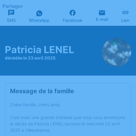
Partager
E-mail
SMS
WhatsApp
Facebook
Lien
Patricia LENEL
décédée le 23 avril 2025
Message de la famille
Chère famille, chers amis,
C’est avec une grande tristesse que nous vous annonçons
le décès de Patricia LENEL survenu le mercredi 23 avril
2025 à Villeurbanne.