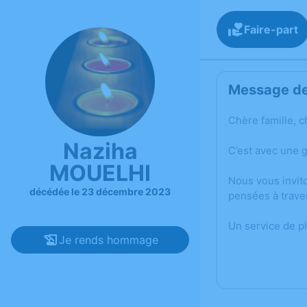
Faire-part
Message de 
Chère famille, c
Naziha
C’est avec une 
MOUELHI
Nous vous invit
décédée le 23 décembre 2023
pensées à trave
Un service de p
Je rends hommage