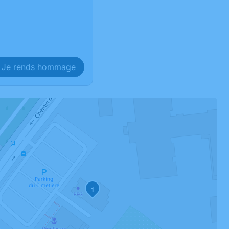
Je rends hommage
1