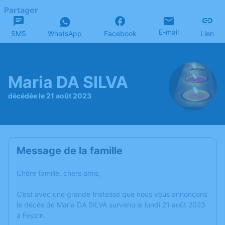
Partager
E-mail
SMS
WhatsApp
Facebook
Lien
Maria DA SILVA
décédée le 21 août 2023
Message de la famille
Chère famille, chers amis,
C’est avec une grande tristesse que nous vous annonçons
le décès de Maria DA SILVA survenu le lundi 21 août 2023
à Feyzin.