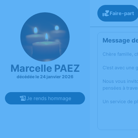
Faire-part
Message de 
Chère famille, c
Marcelle PAEZ
C’est avec une 
décédée le 24 janvier 2026
Nous vous invit
pensées à trave
Je rends hommage
Un service de p