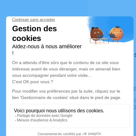
Déroulé de
Le lundi 0
Eglise Sai
Décines-C