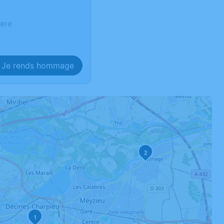
iere
Je rends hommage
2
1