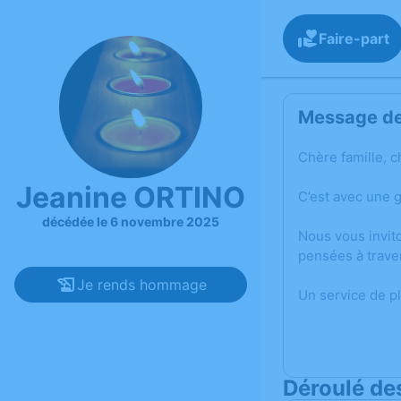
Faire-part
Message de 
Chère famille, c
Jeanine ORTINO
C’est avec une 
décédée le 6 novembre 2025
Nous vous invit
pensées à trave
Je rends hommage
Un service de p
Déroulé de