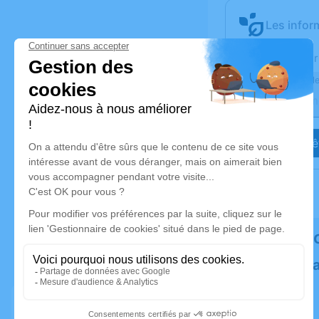
Les infor
Activez une aler
Recevoir une ale
Je veux êt
Rendez 
Plantez un 