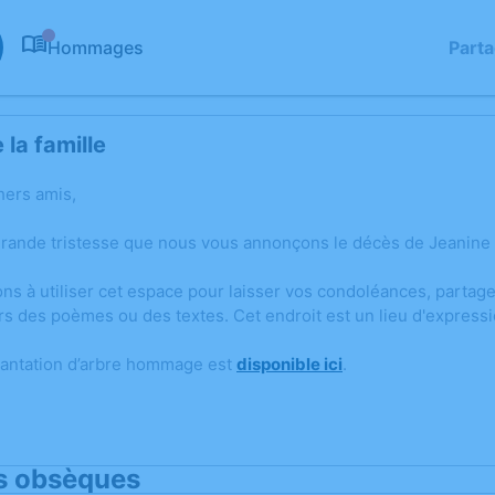
Hommages
Part
0
la famille
hers amis,
grande tristesse que nous vous annonçons le décès de Jeanine
ons à utiliser cet espace pour laisser vos condoléances, parta
rs des poèmes ou des textes. Cet endroit est un lieu d'expres
lantation d’arbre hommage est
disponible ici
.
s obsèques