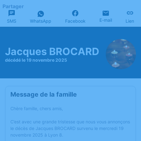
Partager
E-mail
SMS
WhatsApp
Facebook
Lien
Jacques BROCARD
décédé le 19 novembre 2025
Message de la famille
Chère famille, chers amis,
C’est avec une grande tristesse que nous vous annonçons
le décès de Jacques BROCARD survenu le mercredi 19
novembre 2025 à Lyon 8.