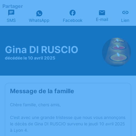
Partager
E-mail
SMS
WhatsApp
Facebook
Lien
Gina DI RUSCIO
décédée le 10 avril 2025
Message de la famille
Chère famille, chers amis,
C’est avec une grande tristesse que nous vous annonçons
le décès de Gina DI RUSCIO survenu le jeudi 10 avril 2025
à Lyon 4.