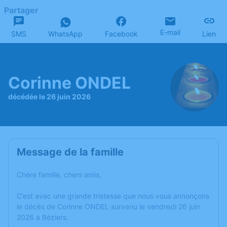
Partager
E-mail
SMS
WhatsApp
Facebook
Lien
Corinne ONDEL
décédée le 26 juin 2026
Message de la famille
Chère famille, chers amis,
C’est avec une grande tristesse que nous vous annonçons
le décès de Corinne ONDEL survenu le vendredi 26 juin
2026 à Béziers.