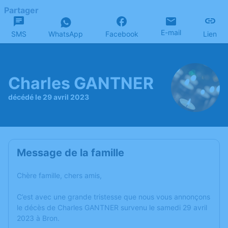
Partager
E-mail
SMS
WhatsApp
Facebook
Lien
Charles GANTNER
décédé le 29 avril 2023
Message de la famille
Chère famille, chers amis,
C’est avec une grande tristesse que nous vous annonçons
le décès de Charles GANTNER survenu le samedi 29 avril
2023 à Bron.