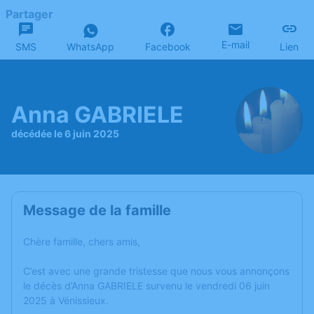
Partager
E-mail
SMS
WhatsApp
Facebook
Lien
Anna GABRIELE
décédée le 6 juin 2025
Message de la famille
Chère famille, chers amis,
C’est avec une grande tristesse que nous vous annonçons
le décès d’Anna GABRIELE survenu le vendredi 06 juin
2025 à Vénissieux.