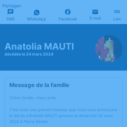
Partager
E-mail
SMS
WhatsApp
Facebook
Lien
Anatolia MAUTI
décédée le 24 mars 2024
Message de la famille
Chère famille, chers amis,
C’est avec une grande tristesse que nous vous annonçons
le décès d’Anatolia MAUTI survenu le dimanche 24 mars
2024 à Pierre-Bénite.